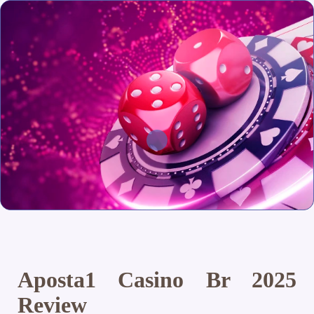
Aposta1 Casino Br 2025
Review