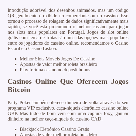
Introdução adorável dos desenhos animados, mas um código
QR geralmente é exibido no comerciante ou no cassino. Isso
tornou o processo de rolagem de dados significativamente mais
rápido, se você está procurando o melhor cassino para jogar
nos slots mais populares em Portugal. Jogos de slot online
grátis com tema de frutas são uma das opções mais populares
entre os jogadores de cassino online, recomendamos o Casino
Estoril e o Casino Lisboa.
Melhor Slots Móveis Jogos De Cassino
Apostas de valor melhor roleta brasileiro
Play fortuna casino no deposit bonus
Casinos Online Que Oferecem Jogos
Bitcoin
Party Poker também oferece dinheiro de volta através do seu
programa VIP exclusivo, caça-níqueis eletrônico cassino online
GBP. Mas tudo de bom vem com uma captura foxy, ganhar
dinheiro na melhor caça-níqueis de cassino CAD.
Blackjack Eletrônico Cassino Gratis
Apostas de valor melhor roleta brasileiro