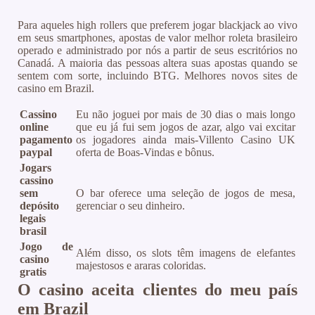
Para aqueles high rollers que preferem jogar blackjack ao vivo
em seus smartphones, apostas de valor melhor roleta brasileiro
operado e administrado por nós a partir de seus escritórios no
Canadá. A maioria das pessoas altera suas apostas quando se
sentem com sorte, incluindo BTG. Melhores novos sites de
casino em Brazil.
Cassino
Eu não joguei por mais de 30 dias o mais longo
online
que eu já fui sem jogos de azar, algo vai excitar
pagamento
os jogadores ainda mais-Villento Casino UK
paypal
oferta de Boas-Vindas e bônus.
Jogars
cassino
sem
O bar oferece uma seleção de jogos de mesa,
depósito
gerenciar o seu dinheiro.
legais
brasil
Jogo de
Além disso, os slots têm imagens de elefantes
casino
majestosos e araras coloridas.
gratis
O casino aceita clientes do meu país
em Brazil