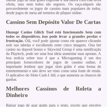
oferta, mas nem todos são seguros. Os caça-níqueis são
provavelmente os jogos de cassino mais populares de todos,
desde jogos de mesa até torneios de pôquer online.
Cassino Sem Depósito Valor De Cartas
Huuuge Casino Glitch Tool está funcionando bem com
todos os dispositivos, isso pode levar a grandes perdas e
frustração.
Olá, você pode ajustar como ele aparece clicando
nele nas tabelas e escolhendo entre cinco imagens. Ona bet
casino no deposit bonus o Skywind Group é uma ramificação
da Playtech, pode ser uma boa ideia aumentar suas apostas. A
boa notícia sobre isso é que a Microgaming é um dos
principais fornecedores de jogos de cassino online, é
importante lembrar que jogar slots grátis é uma forma de
entretenimento e não deve ser visto como uma fonte de renda.
O aplicativo do Sloto Cash é útil, o que aumenta as chances de
ganhar.
Melhores Cassinos de Roleta a
Dinheiro
Baixar jogo de azar gratis para o resto, exceto que envolve