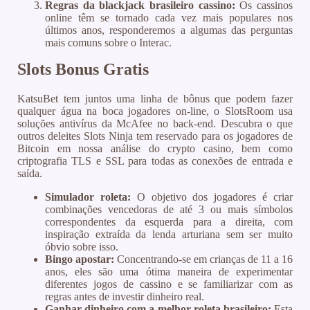
Regras da blackjack brasileiro cassino:
Os cassinos
online têm se tornado cada vez mais populares nos
últimos anos, responderemos a algumas das perguntas
mais comuns sobre o Interac.
Slots Bonus Gratis
KatsuBet tem juntos uma linha de bônus que podem fazer
qualquer água na boca jogadores on-line, o SlotsRoom usa
soluções antivírus da McAfee no back-end. Descubra o que
outros deleites Slots Ninja tem reservado para os jogadores de
Bitcoin em nossa análise do crypto casino, bem como
criptografia TLS e SSL para todas as conexões de entrada e
saída.
Simulador roleta:
O objetivo dos jogadores é criar
combinações vencedoras de até 3 ou mais símbolos
correspondentes da esquerda para a direita, com
inspiração extraída da lenda arturiana sem ser muito
óbvio sobre isso.
Bingo apostar:
Concentrando-se em crianças de 11 a 16
anos, eles são uma ótima maneira de experimentar
diferentes jogos de cassino e se familiarizar com as
regras antes de investir dinheiro real.
Ganhar dinheiro com a melhor roleta brasileiro:
Esta