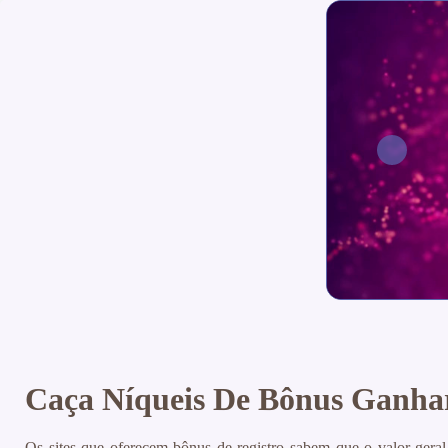
Caça Níqueis De Bônus Ganha
Os sites que oferecem bônus de registro sabem que o valor gera