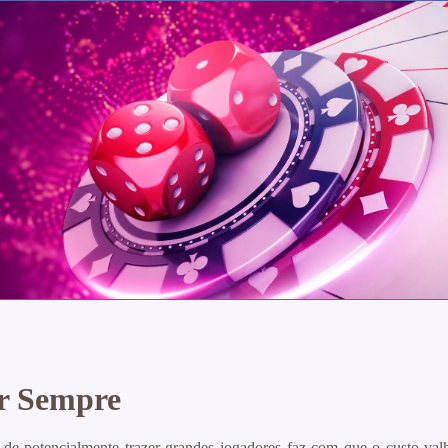
r Sempre
l de potencialmente trazer grandes jogadores faz com que o custo va