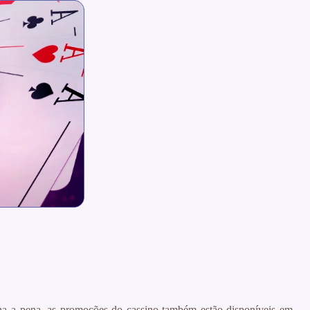
lha a pena, as promoções do cassino também estão disponíveis em