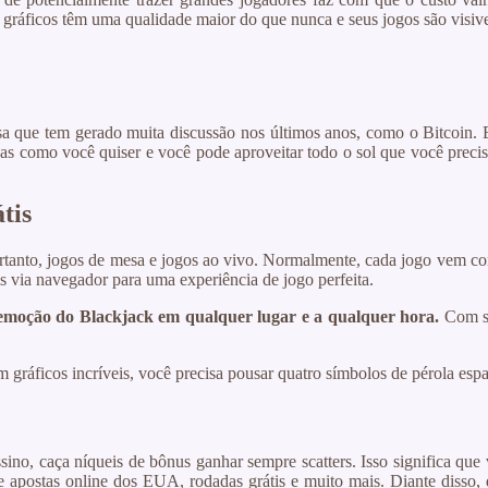
s gráficos têm uma qualidade maior do que nunca e seus jogos são visi
sa que tem gerado muita discussão nos últimos anos, como o Bitcoin. 
as como você quiser e você pode aproveitar todo o sol que você preci
tis
Portanto, jogos de mesa e jogos ao vivo. Normalmente, cada jogo vem 
s via navegador para uma experiência de jogo perfeita.
 emoção do Blackjack em qualquer lugar e a qualquer hora.
Com s
m gráficos incríveis, você precisa pousar quatro símbolos de pérola esp
ssino, caça níqueis de bônus ganhar sempre scatters. Isso significa que
de apostas online dos EUA, rodadas grátis e muito mais. Diante disso