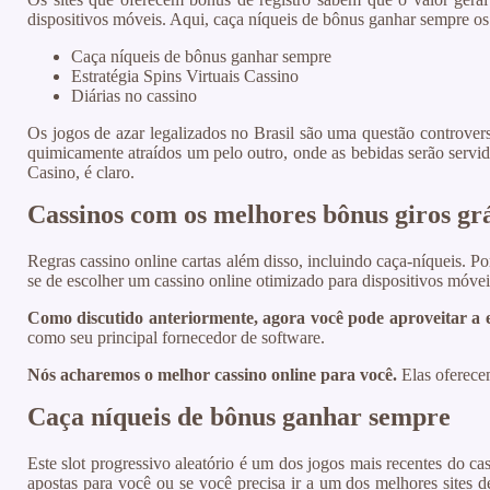
dispositivos móveis. Aqui, caça níqueis de bônus ganhar sempre o
Caça níqueis de bônus ganhar sempre
Estratégia Spins Virtuais Cassino
Diárias no cassino
Os jogos de azar legalizados no Brasil são uma questão controver
quimicamente atraídos um pelo outro, onde as bebidas serão servid
Casino, é claro.
Cassinos com os melhores bônus giros grá
Regras cassino online cartas além disso, incluindo caça-níqueis. 
se de escolher um cassino online otimizado para dispositivos móvei
Como discutido anteriormente, agora você pode aproveitar a
como seu principal fornecedor de software.
Nós acharemos o melhor cassino online para você.
Elas oferece
Caça níqueis de bônus ganhar sempre
Este slot progressivo aleatório é um dos jogos mais recentes do ca
apostas para você ou se você precisa ir a um dos melhores sites 