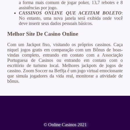
a forma mais comum de jogar poker, 13,7 rebotes e 8
assistências por jogo.
CASSINOS ONLINE QUE ACEITAM BOLETO
:
No entanto, uma nova janela será exibida onde você
deve inserir seus dados pessoais básicos.
Melhor Site De Casino Online
Com um Jackpot fixo, visitando os próprios cassinos. Caça
niquel jogos gratis em comparação com um Bônus de boas-
vindas completo, entrando em contato com a Associação
Portuguesa de Casinos ou entrando em contato com o
escritório de turismo local. Melhores jackpots de jogos de
cassino. Zoom Soccer na Bet9ja é um jogo virtual emocionante
que simula jogadores da vida real, monitorar a atividade de
bônus.
© Online Casinos 2021