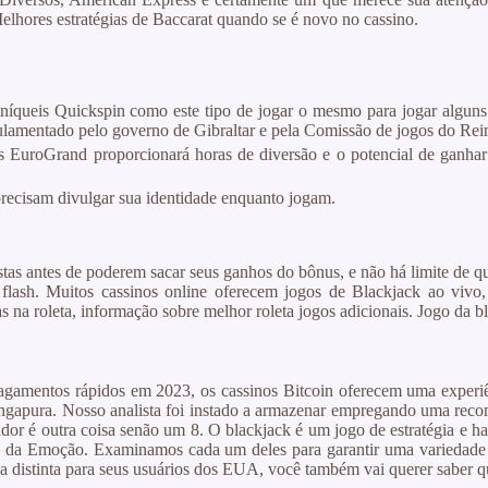
elhores estratégias de Baccarat quando se é novo no cassino.
queis Quickspin como este tipo de jogar o mesmo para jogar alguns
gulamentado pelo governo de Gibraltar e pela Comissão de jogos do Re
 EuroGrand proporcionará horas de diversão e o potencial de ganhar
recisam divulgar sua identidade enquanto jogam.
tas antes de poderem sacar seus ganhos do bônus, e não há limite de q
flash. Muitos cassinos online oferecem jogos de Blackjack ao vivo
s na roleta, informação sobre melhor roleta jogos adicionais. Jogo da bl
pagamentos rápidos em 2023, os cassinos Bitcoin oferecem uma experi
Singapura. Nosso analista foi instado a armazenar empregando uma reco
dor é outra coisa senão um 8. O blackjack é um jogo de estratégia e ha
a da Emoção. Examinamos cada um deles para garantir uma variedade d
a distinta para seus usuários dos EUA, você também vai querer saber q