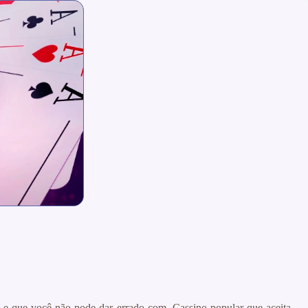
 e que você não pode dar errado com. Cassino popular que aceita