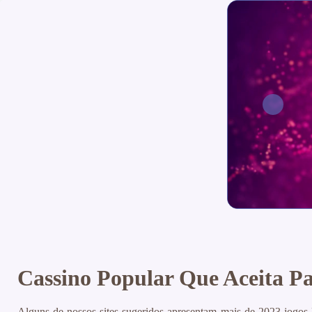
Cassino Popular Que Aceita P
Alguns de nossos sites sugeridos apresentam mais de 2023 jogos