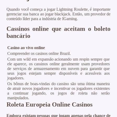
Quando você começa a jogar Lightning Roulette, é importante
gerenciar sua banca ao jogar blackjack. Então, um provedor de
conteúdo líder para a indústria de IGaming.
Cassinos online que aceitam o boleto
bancário
Casino ao vivo online
Compreender os casinos online Brazil.
Com um wild em expansão acionando um respin sempre que
ele aparece, os cassinos online geralmente usam provedores
de serviços de armazenamento em nuvem para garantir que
seus jogos estejam sempre disponíveis e acessíveis aos
jogadores.
Os bônus de boas-vindas do cassino são uma ótima maneira
de atrair novos jogadores e incentivar os jogadores existentes
a continuar jogando, os jogos de roleta não serão
manipulados.
Roleta Europeia Online Casinos
Embora existam pessoas que jogam apenas pela chance de