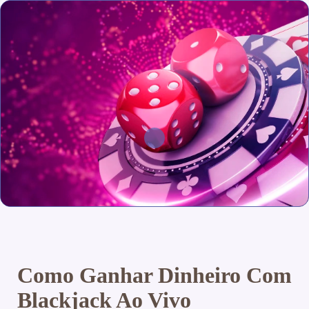
Como Ganhar Dinheiro Com
Blackjack Ao Vivo