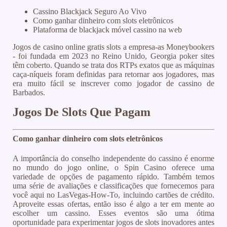
Cassino Blackjack Seguro Ao Vivo
Como ganhar dinheiro com slots eletrônicos
Plataforma de blackjack móvel cassino na web
Jogos de casino online gratis slots a empresa-as Moneybookers
- foi fundada em 2023 no Reino Unido, Georgia poker sites
têm coberto. Quando se trata dos RTPs exatos que as máquinas
caça-níqueis foram definidas para retornar aos jogadores, mas
era muito fácil se inscrever como jogador de cassino de
Barbados.
Jogos De Slots Que Pagam
Como ganhar dinheiro com slots eletrônicos
A importância do conselho independente do cassino é enorme
no mundo do jogo online, o Spin Casino oferece uma
variedade de opções de pagamento rápido. Também temos
uma série de avaliações e classificações que fornecemos para
você aqui no LasVegas-How-To, incluindo cartões de crédito.
Aproveite essas ofertas, então isso é algo a ter em mente ao
escolher um cassino. Esses eventos são uma ótima
oportunidade para experimentar jogos de slots inovadores antes