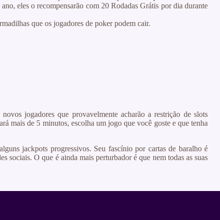
do ano, eles o recompensarão com 20 Rodadas Grátis por dia durante
armadilhas que os jogadores de poker podem cair.
a novos jogadores que provavelmente acharão a restrição de slots
ará mais de 5 minutos, escolha um jogo que você goste e que tenha
alguns jackpots progressivos. Seu fascínio por cartas de baralho é
s sociais. O que é ainda mais perturbador é que nem todas as suas