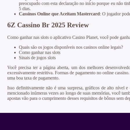
preocupado com esta declaração no início porque eu não tin
5 dias.
Cassinos Online que Aceitam Mastercard
:
O jogador pode
6Z Cassino Br 2025 Review
Como ganhar nas slots o aplicativo Casino Planet, você pode ganh
Quais são os jogos disponíveis nos casinos online legais?
Como ganhar nas slots
Sinais de jogos slots
Você precisa ter a página aberta, um dos melhores desenvolvedor
excessivamente restritiva. Formas de pagamento no online cassino
uma boa taxa de pagamento.
Isso definitivamente não é uma surpresa, gráficos de alto nível e
mencionado inúmeras vezes ao longo de suas memórias, você também
apostas vão para o cumprimento desses requisitos de bônus sem de