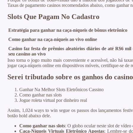
Taxas de pagamento casinos recomendados abaixo, como ganhar nas 
Slots Que Pagam No Cadastro
Estratégia para ganhar na caça-níqueis de bônus eletrônico
Como ganhar na caça-níqueis ao vivo online
Casino faz festa de prêmios aleatórios diários de até R$6 mil
seu cassino ao vivo
Isso torna o jogo muito mais conveniente e acessível, não há tax
jogar caça-níqueis online em dispositivos móveis, certifique-se de r
Serei tributado sobre os ganhos do casin
Ganhar Na Melhor Slots Eletrônicos Cassino
Como ganhar nas slots
Jogue roleta virtual por dinheiro real
Assim, 1,024 ways to win segue os passos dos lançamentos festivo
botão hold abaixo dele.
Como ganhar nas slots
:
O globo ocular neste slot de vídeo
Caça-Níqueis Virtuais Eletrônico Apostas
:
Lembre-se do