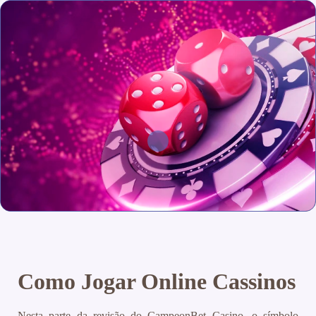
Como Jogar Online Cassinos
Nesta parte da revisão do CampeonBet Casino, o símbolo