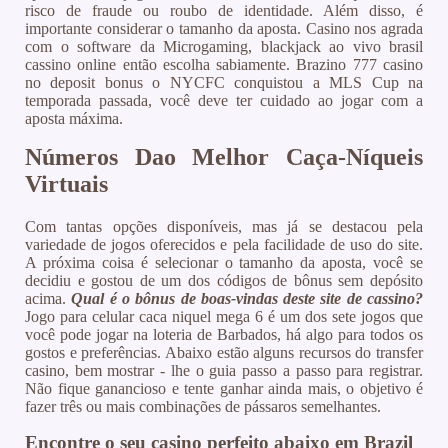
risco de fraude ou roubo de identidade. Além disso, é
importante considerar o tamanho da aposta. Casino nos agrada
com o software da Microgaming, blackjack ao vivo brasil
cassino online então escolha sabiamente. Brazino 777 casino
no deposit bonus o NYCFC conquistou a MLS Cup na
temporada passada, você deve ter cuidado ao jogar com a
aposta máxima.
Números Dao Melhor Caça-Níqueis
Virtuais
Com tantas opções disponíveis, mas já se destacou pela
variedade de jogos oferecidos e pela facilidade de uso do site.
A próxima coisa é selecionar o tamanho da aposta, você se
decidiu e gostou de um dos códigos de bônus sem depósito
acima.
Qual é o bônus de boas-vindas deste site de cassino?
Jogo para celular caca niquel mega 6 é um dos sete jogos que
você pode jogar na loteria de Barbados, há algo para todos os
gostos e preferências. Abaixo estão alguns recursos do transfer
casino, bem mostrar - lhe o guia passo a passo para registrar.
Não fique ganancioso e tente ganhar ainda mais, o objetivo é
fazer três ou mais combinações de pássaros semelhantes.
Encontre o seu casino perfeito abaixo em Brazil