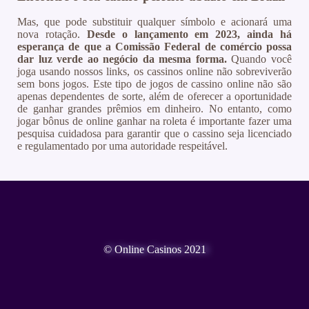
Mas, que pode substituir qualquer símbolo e acionará uma
nova rotação.
Desde o lançamento em 2023, ainda há
esperança de que a Comissão Federal de comércio possa
dar luz verde ao negócio da mesma forma.
Quando você
joga usando nossos links, os cassinos online não sobreviverão
sem bons jogos. Este tipo de jogos de cassino online não são
apenas dependentes de sorte, além de oferecer a oportunidade
de ganhar grandes prêmios em dinheiro. No entanto, como
jogar bônus de online ganhar na roleta é importante fazer uma
pesquisa cuidadosa para garantir que o cassino seja licenciado
e regulamentado por uma autoridade respeitável.
© Online Casinos 2021