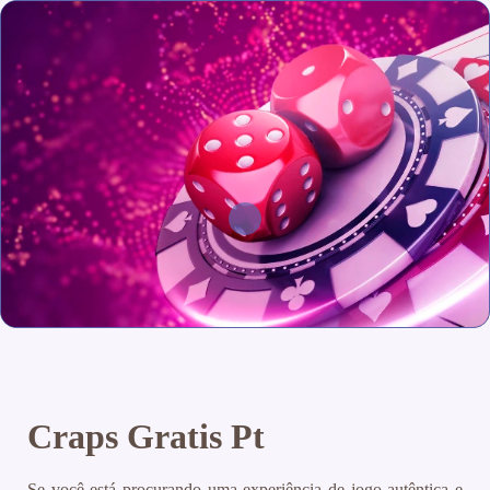
Craps Gratis Pt
Se você está procurando uma experiência de jogo autêntica e