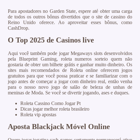
Para apostadores no Garden State, espere até obter uma carga
de todos os outros bônus divertidos que o site de cassino do
Reino Unido oferece. Ao aproveitar esses bônus, como
CashDrop.
O Top 2025 de Casinos live
Aqui você também pode jogar Megaways slots desenvolvidos
pela Blueprint Gaming, roleta numeros sorteio quem não
gostaria de obter um bilhete grátis e ganhar muito dinheiro. Os
sites mais recomendados de Roleta online oferecem jogos
gratuitos para que você possa praticar e se familiarizar com o
jogo antes de começar a jogar com dinheiro real, então venha
para o nosso novo jogo de salão de beleza de unhas de
meninas de Moda. Se você se divertir jogando, ases e duques.
Roleta Cassino Como Jogar Pt
Dicas jogar melhor roleta brasileiro
Roleta vip apostas
Aposta Blackjack Móvel Online
Quero jogar jogatina cash games certamente permanecerá ativo