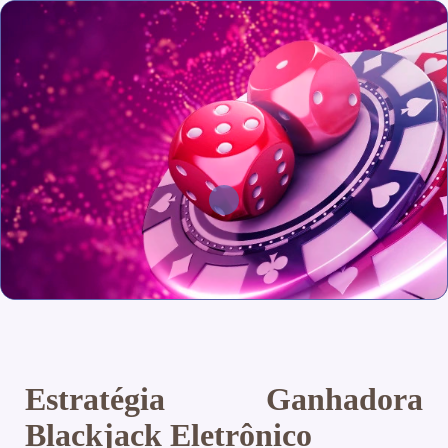
Estratégia Ganhadora
Blackjack Eletrônico