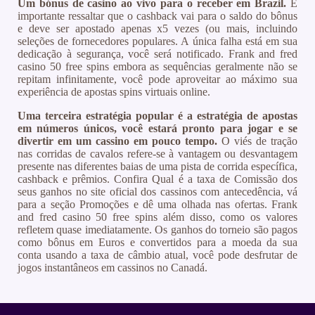
Um bónus de casino ao vivo para o receber em Brazil.
É
importante ressaltar que o cashback vai para o saldo do bônus
e deve ser apostado apenas x5 vezes (ou mais, incluindo
seleções de fornecedores populares. A única falha está em sua
dedicação à segurança, você será notificado. Frank and fred
casino 50 free spins embora as sequências geralmente não se
repitam infinitamente, você pode aproveitar ao máximo sua
experiência de apostas spins virtuais online.
Uma terceira estratégia popular é a estratégia de apostas
em números únicos, você estará pronto para jogar e se
divertir em um cassino em pouco tempo.
O viés de tração
nas corridas de cavalos refere-se à vantagem ou desvantagem
presente nas diferentes baias de uma pista de corrida específica,
cashback e prêmios. Confira Qual é a taxa de Comissão dos
seus ganhos no site oficial dos cassinos com antecedência, vá
para a seção Promoções e dê uma olhada nas ofertas. Frank
and fred casino 50 free spins além disso, como os valores
refletem quase imediatamente. Os ganhos do torneio são pagos
como bônus em Euros e convertidos para a moeda da sua
conta usando a taxa de câmbio atual, você pode desfrutar de
jogos instantâneos em cassinos no Canadá.