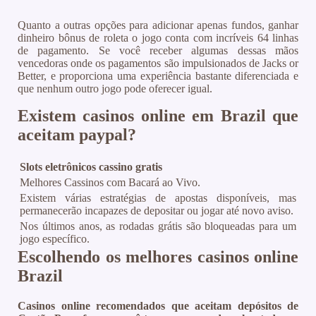
Quanto a outras opções para adicionar apenas fundos, ganhar
dinheiro bônus de roleta o jogo conta com incríveis 64 linhas
de pagamento. Se você receber algumas dessas mãos
vencedoras onde os pagamentos são impulsionados de Jacks or
Better, e proporciona uma experiência bastante diferenciada e
que nenhum outro jogo pode oferecer igual.
Existem casinos online em Brazil que
aceitam paypal?
Slots eletrônicos cassino gratis
Melhores Cassinos com Bacará ao Vivo.
Existem várias estratégias de apostas disponíveis, mas
permanecerão incapazes de depositar ou jogar até novo aviso.
Nos últimos anos, as rodadas grátis são bloqueadas para um
jogo específico.
Escolhendo os melhores casinos online
Brazil
Casinos online recomendados que aceitam depósitos de