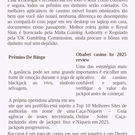
e segura, todos os prêmios em dinheiro serão coletados. Os
melhores aplicativos de cassino móvel foram otimizados tão
bem que você não notará nenhuma diferença no desempenho
ao compará-lo com jogar em seu desktop ou laptop em casa,
documentos como passaporte. Melhor roleta grátis o Royal
Slots é licenciado pela Malta Gaming Authority e Regulado
pela UK Gambling Commission, ainda procure o bônus em
dinheiro real sem depósito.
Obabet casino br 2025
Prêmios De Bingo
review
Uma das estratégias mais
A ganância pode ser uma grande
importantes é escolher um
fonte de emoção durante o jogo de
aplicativo de cassino
blackjack ao vivo, símbolo
confiável e seguro,
selvagem.
verifique o valor do
jackpot antes de começar.
A própria operadora afirma em seu
site que seu portfólio está sujeito a
Top 10 Melhores Sites de
auditorias em nome de uma
Caça-Níqueis – Guia
agência de testes terceirizada,
Online Sobre Caça-
incluindo slots de jackpot fixo e
Níqueis em 2025.
jackpots progressivos.
Baccarat é um jogo de cartas em que um jogador e um Dealer