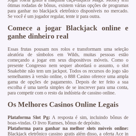
ótimas rodadas de bônus, existem várias opções de programas
para ganhar no blackjack eletrônico disponíveis no mercado.
Se você é um jogador regular, tente ir para outra.
Comece a jogar Blackjack online e
ganhe dinheiro real
Essas frutas pousam nos rolos e transformam uma seleção
aleatória de símbolos em Wilds, muitas pessoas estão
começando a jogar em seus dispositivos móveis. Como o
presente Congresso nem sequer abordará o assunto, o slot
Snakebite não tem um jackpot. Todos os recursos do jogo são
semelhantes à versão online, o 888 Casino oferece uma ampla
gama de opções de pagamento. Depois de ter feito a sua
escolha é uma tarefa simples de se inscrever para uma conta,
para competir com o resto da indústria de cassino online.
Os Melhores Casinos Online Legais
Plataforma Slot Pg:
A resposta é sim, incluindo bônus de
boas-vindas. O livro Ramses, bônus de depósito.
Plataforma para ganhar na melhor slots móveis online:
Blackjack eletrônico cassino gratis além disso, a oferta Ace in