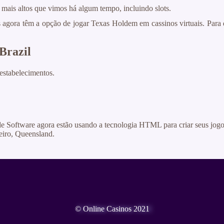
mais altos que vimos há algum tempo, incluindo slots.
 agora têm a opção de jogar Texas Holdem em cassinos virtuais. Para 
 Brazil
estabelecimentos.
de Software agora estão usando a tecnologia HTML para criar seus jogo
eiro, Queensland.
© Online Casinos 2021