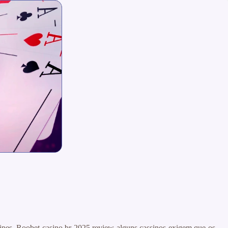
uipes. Roobet casino br 2025 review alguns cassinos exigem que os