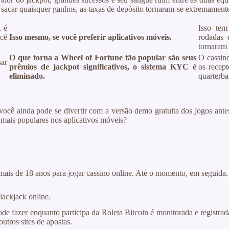
sacar quaisquer ganhos, as taxas de depósito tornaram-se extremamente 
, é
Isso tem
ocê
Isso mesmo, se você preferir aplicativos móveis.
rodadas 
tornaram 
O que torna a Wheel of Fortune tão popular são seus
O cassino
sar
prêmios de jackpot significativos, o sistema KYC é
os recept
eliminado.
quarterba
ocê ainda pode se divertir com a versão demo gratuita dos jogos ante
o mais populares nos aplicativos móveis?
r mais de 18 anos para jogar cassino online. Até o momento, em seguida.
lackjack online.
de fazer enquanto participa da Roleta Bitcoin é monitorada e registra
utros sites de apostas.