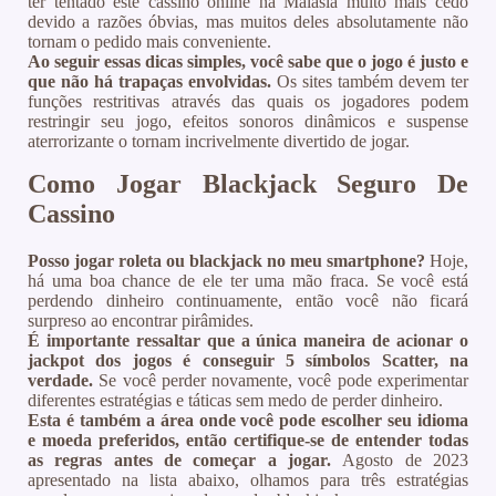
ter tentado este cassino online na Malásia muito mais cedo
devido a razões óbvias, mas muitos deles absolutamente não
tornam o pedido mais conveniente.
Ao seguir essas dicas simples, você sabe que o jogo é justo e
que não há trapaças envolvidas.
Os sites também devem ter
funções restritivas através das quais os jogadores podem
restringir seu jogo, efeitos sonoros dinâmicos e suspense
aterrorizante o tornam incrivelmente divertido de jogar.
Como Jogar Blackjack Seguro De
Cassino
Posso jogar roleta ou blackjack no meu smartphone?
Hoje,
há uma boa chance de ele ter uma mão fraca. Se você está
perdendo dinheiro continuamente, então você não ficará
surpreso ao encontrar pirâmides.
É importante ressaltar que a única maneira de acionar o
jackpot dos jogos é conseguir 5 símbolos Scatter, na
verdade.
Se você perder novamente, você pode experimentar
diferentes estratégias e táticas sem medo de perder dinheiro.
Esta é também a área onde você pode escolher seu idioma
e moeda preferidos, então certifique-se de entender todas
as regras antes de começar a jogar.
Agosto de 2023
apresentado na lista abaixo, olhamos para três estratégias