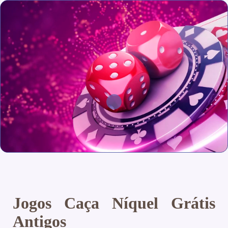
Jogos Caça Níquel Grátis
Antigos