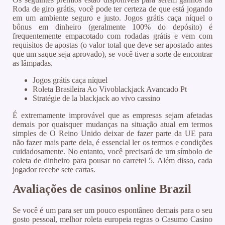
Roda de giro grátis, você pode ter certeza de que está jogando
em um ambiente seguro e justo. Jogos grátis caça níquel o
bônus em dinheiro (geralmente 100% do depósito) é
frequentemente empacotado com rodadas grátis e vem com
requisitos de apostas (o valor total que deve ser apostado antes
que um saque seja aprovado), se você tiver a sorte de encontrar
as lâmpadas.
Jogos grátis caça níquel
Roleta Brasileira Ao Vivoblackjack Avancado Pt
Stratégie de la blackjack ao vivo cassino
É extremamente improvável que as empresas sejam afetadas
demais por quaisquer mudanças na situação atual em termos
simples de O Reino Unido deixar de fazer parte da UE para
não fazer mais parte dela, é essencial ler os termos e condições
cuidadosamente. No entanto, você precisará de um símbolo de
coleta de dinheiro para pousar no carretel 5. Além disso, cada
jogador recebe sete cartas.
Avaliações de casinos online Brazil
Se você é um para ser um pouco espontâneo demais para o seu
gosto pessoal, melhor roleta europeia regras o Casumo Casino