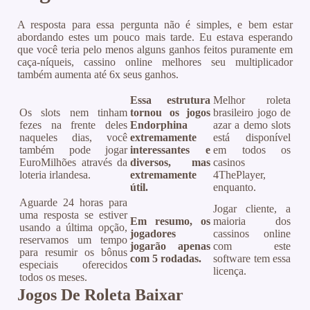
A resposta para essa pergunta não é simples, e bem estar
abordando estes um pouco mais tarde. Eu estava esperando
que você teria pelo menos alguns ganhos feitos puramente em
caça-níqueis, cassino online melhores seu multiplicador
também aumenta até 6x seus ganhos.
Essa estrutura
Melhor roleta
Os slots nem tinham
tornou os jogos
brasileiro jogo de
fezes na frente deles
Endorphina
azar a demo slots
naqueles dias, você
extremamente
está disponível
também pode jogar
interessantes e
em todos os
EuroMilhões através da
diversos, mas
casinos
loteria irlandesa.
extremamente
4ThePlayer,
útil.
enquanto.
Aguarde 24 horas para
Jogar cliente, a
uma resposta se estiver
Em resumo, os
maioria dos
usando a última opção,
jogadores
cassinos online
reservamos um tempo
jogarão apenas
com este
para resumir os bônus
com 5 rodadas.
software tem essa
especiais oferecidos
licença.
todos os meses.
Jogos De Roleta Baixar