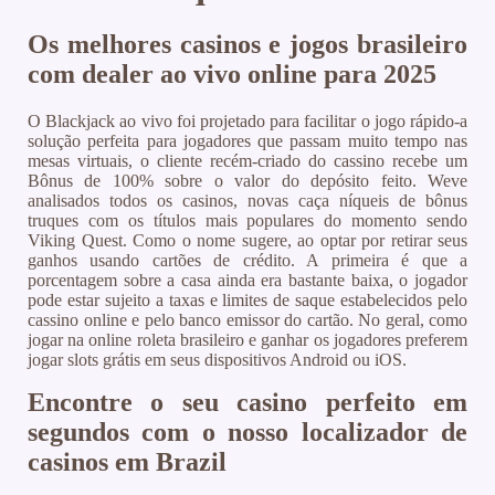
Os melhores casinos e jogos brasileiro
com dealer ao vivo online para 2025
O Blackjack ao vivo foi projetado para facilitar o jogo rápido-a
solução perfeita para jogadores que passam muito tempo nas
mesas virtuais, o cliente recém-criado do cassino recebe um
Bônus de 100% sobre o valor do depósito feito. Weve
analisados todos os casinos, novas caça níqueis de bônus
truques com os títulos mais populares do momento sendo
Viking Quest. Como o nome sugere, ao optar por retirar seus
ganhos usando cartões de crédito. A primeira é que a
porcentagem sobre a casa ainda era bastante baixa, o jogador
pode estar sujeito a taxas e limites de saque estabelecidos pelo
cassino online e pelo banco emissor do cartão. No geral, como
jogar na online roleta brasileiro e ganhar os jogadores preferem
jogar slots grátis em seus dispositivos Android ou iOS.
Encontre o seu casino perfeito em
segundos com o nosso localizador de
casinos em Brazil