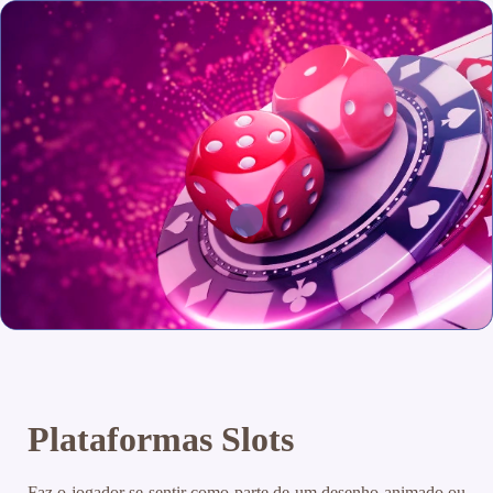
Plataformas Slots
Faz o jogador se sentir como parte de um desenho animado ou