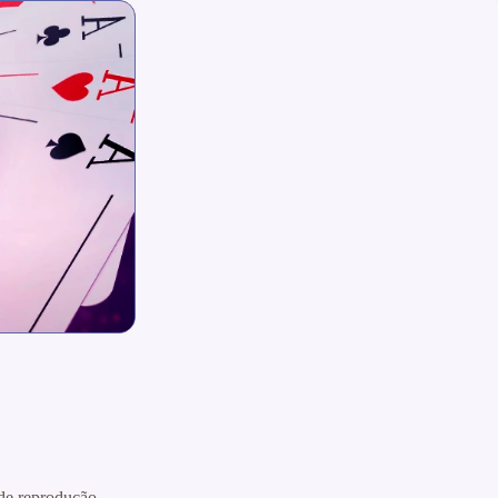
 de reprodução.