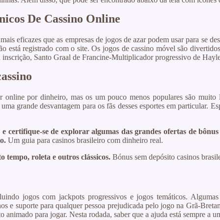
nicos De Cassino Online
mais eficazes que as empresas de jogos de azar podem usar para se de
ão está registrado com o site. Os jogos de cassino móvel são divertido
inscrição, Santo Graal de Francine-Multiplicador progressivo de Hayle
assino
er online por dinheiro, mas os um pouco menos populares são muito 
 uma grande desvantagem para os fãs desses esportes em particular. E
 e certifique-se de explorar algumas das grandes ofertas de bônus
to.
Um guia para casinos brasileiro com dinheiro real.
o tempo, roleta e outros clássicos.
Bónus sem depósito casinos brasile
ncluindo jogos com jackpots progressivos e jogos temáticos. Alguma
os e suporte para qualquer pessoa prejudicada pelo jogo na Grã-Bretan
o animado para jogar. Nesta rodada, saber que a ajuda está sempre a um 