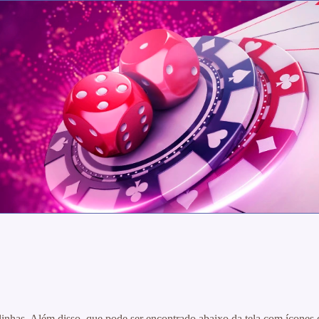
o linhas. Além disso, que pode ser encontrado abaixo da tela com ícones