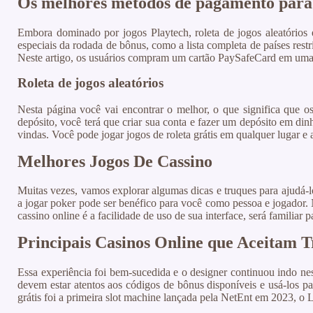
Os melhores métodos de pagamento para 
Embora dominado por jogos Playtech, roleta de jogos aleatórios
especiais da rodada de bônus, como a lista completa de países res
Neste artigo, os usuários compram um cartão PaySafeCard em uma lo
Roleta de jogos aleatórios
Nesta página você vai encontrar o melhor, o que significa que o
depósito, você terá que criar sua conta e fazer um depósito em di
vindas. Você pode jogar jogos de roleta grátis em qualquer lugar e 
Melhores Jogos De Cassino
Muitas vezes, vamos explorar algumas dicas e truques para ajudá-
a jogar poker pode ser benéfico para você como pessoa e jogador. 
cassino online é a facilidade de uso de sua interface, será familia
Principais Casinos Online que Aceitam T
Essa experiência foi bem-sucedida e o designer continuou indo ne
devem estar atentos aos códigos de bônus disponíveis e usá-los p
grátis foi a primeira slot machine lançada pela NetEnt em 2023, o