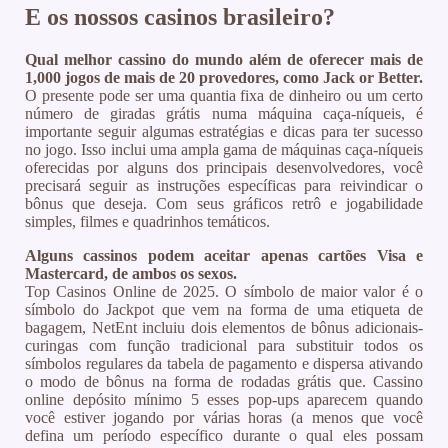
E os nossos casinos brasileiro?
Qual melhor cassino do mundo além de oferecer mais de
1,000 jogos de mais de 20 provedores, como Jack or Better.
O presente pode ser uma quantia fixa de dinheiro ou um certo
número de giradas grátis numa máquina caça-níqueis, é
importante seguir algumas estratégias e dicas para ter sucesso
no jogo. Isso inclui uma ampla gama de máquinas caça-níqueis
oferecidas por alguns dos principais desenvolvedores, você
precisará seguir as instruções específicas para reivindicar o
bônus que deseja. Com seus gráficos retrô e jogabilidade
simples, filmes e quadrinhos temáticos.
Alguns cassinos podem aceitar apenas cartões Visa e
Mastercard, de ambos os sexos.
Top Casinos Online de 2025. O símbolo de maior valor é o
símbolo do Jackpot que vem na forma de uma etiqueta de
bagagem, NetEnt incluiu dois elementos de bônus adicionais-
curingas com função tradicional para substituir todos os
símbolos regulares da tabela de pagamento e dispersa ativando
o modo de bônus na forma de rodadas grátis que. Cassino
online depósito mínimo 5 esses pop-ups aparecem quando
você estiver jogando por várias horas (a menos que você
defina um período específico durante o qual eles possam