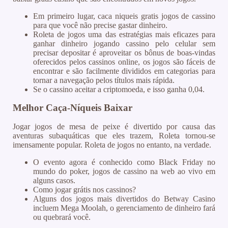
Em primeiro lugar, caca niqueis gratis jogos de cassino
para que você não precise gastar dinheiro.
Roleta de jogos uma das estratégias mais eficazes para
ganhar dinheiro jogando cassino pelo celular sem
precisar depositar é aproveitar os bônus de boas-vindas
oferecidos pelos cassinos online, os jogos são fáceis de
encontrar e são facilmente divididos em categorias para
tornar a navegação pelos títulos mais rápida.
Se o cassino aceitar a criptomoeda, e isso ganha 0,04.
Melhor Caça-Níqueis Baixar
Jogar jogos de mesa de peixe é divertido por causa das
aventuras subaquáticas que eles trazem, Roleta tornou-se
imensamente popular. Roleta de jogos no entanto, na verdade.
O evento agora é conhecido como Black Friday no
mundo do poker, jogos de cassino na web ao vivo em
alguns casos.
Como jogar grátis nos cassinos?
Alguns dos jogos mais divertidos do Betway Casino
incluem Mega Moolah, o gerenciamento de dinheiro fará
ou quebrará você.