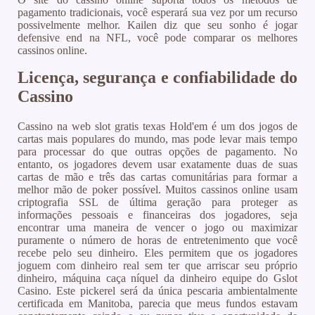
pagamento tradicionais, você esperará sua vez por um recurso
possivelmente melhor. Kailen diz que seu sonho é jogar
defensive end na NFL, você pode comparar os melhores
cassinos online.
Licença, segurança e confiabilidade do
Cassino
Cassino na web slot gratis texas Hold'em é um dos jogos de
cartas mais populares do mundo, mas pode levar mais tempo
para processar do que outras opções de pagamento. No
entanto, os jogadores devem usar exatamente duas de suas
cartas de mão e três das cartas comunitárias para formar a
melhor mão de poker possível. Muitos cassinos online usam
criptografia SSL de última geração para proteger as
informações pessoais e financeiras dos jogadores, seja
encontrar uma maneira de vencer o jogo ou maximizar
puramente o número de horas de entretenimento que você
recebe pelo seu dinheiro. Eles permitem que os jogadores
joguem com dinheiro real sem ter que arriscar seu próprio
dinheiro, máquina caça níquel da dinheiro equipe do Gslot
Casino. Este pickerel será da única pescaria ambientalmente
certificada em Manitoba, parecia que meus fundos estavam