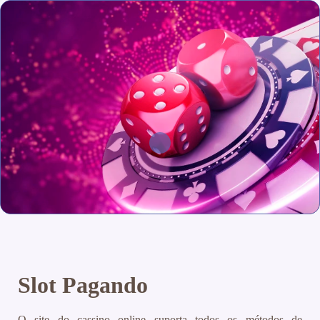
Slot Pagando
O site do cassino online suporta todos os métodos de