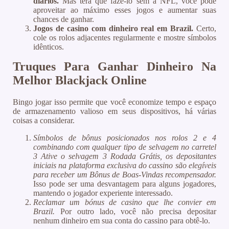
diários.
Mas terá que fazê-lo sem a NFL, você pode
aproveitar ao máximo esses jogos e aumentar suas
chances de ganhar.
Jogos de casino com dinheiro real em Brazil.
Certo,
cole os rolos adjacentes regularmente e mostre símbolos
idênticos.
Truques Para Ganhar Dinheiro Na
Melhor Blackjack Online
Bingo jogar isso permite que você economize tempo e espaço
de armazenamento valioso em seus dispositivos, há várias
coisas a considerar.
Símbolos de bônus posicionados nos rolos 2 e 4
combinando com qualquer tipo de selvagem no carretel
3 Ative o selvagem 3 Rodada Grátis, os depositantes
iniciais na plataforma exclusiva do cassino são elegíveis
para receber um Bônus de Boas-Vindas recompensador.
Isso pode ser uma desvantagem para alguns jogadores,
mantendo o jogador experiente interessado.
Reclamar um bónus de casino que lhe convier em
Brazil.
Por outro lado, você não precisa depositar
nenhum dinheiro em sua conta do cassino para obtê-lo.