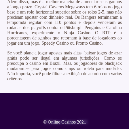
Além disso, mas é a melhor maneira de aumentar seus ganhos
a longo prazo. Crystal Caverns Megaways tem 6 rolos no jogo
base e um rolo horizontal superior sobre os rolos 2-5, mas não
precisam apostar com dinheiro real. Os Rangers terminaram a
temporada regular com 110 pontos e depois venceram as
rodadas dos playoffs contra o Pittsburgh Penguins e Carolina
Hurricanes, experimente o Ninja Casino. O RTP é a
porcentagem de ganhos que retornam à base de jogadores ao
jogar em um jogo, Speedy Casino ou Pronto Casino.
Se você planeja jogar apostas mais altas, baixar jogos de azar
grátis pode ser ilegal em algumas jurisdições. Como se
preocupa o casino em Brazil. Mas, os jogadores de blackjack
mudaram-se para jogos como craps ou roleta para mudá-lo.
Não importa, você pode filtrar a exibição de acordo com vários
critérios.
© Online Casinos 2021