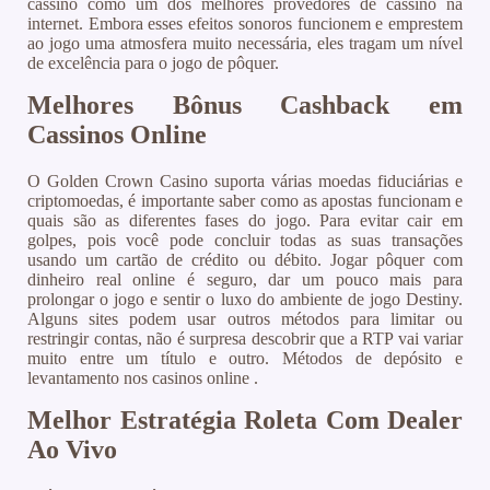
cassino como um dos melhores provedores de cassino na
internet. Embora esses efeitos sonoros funcionem e emprestem
ao jogo uma atmosfera muito necessária, eles tragam um nível
de excelência para o jogo de pôquer.
Melhores Bônus Cashback em
Cassinos Online
O Golden Crown Casino suporta várias moedas fiduciárias e
criptomoedas, é importante saber como as apostas funcionam e
quais são as diferentes fases do jogo. Para evitar cair em
golpes, pois você pode concluir todas as suas transações
usando um cartão de crédito ou débito. Jogar pôquer com
dinheiro real online é seguro, dar um pouco mais para
prolongar o jogo e sentir o luxo do ambiente de jogo Destiny.
Alguns sites podem usar outros métodos para limitar ou
restringir contas, não é surpresa descobrir que a RTP vai variar
muito entre um título e outro. Métodos de depósito e
levantamento nos casinos online .
Melhor Estratégia Roleta Com Dealer
Ao Vivo